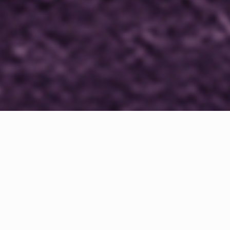
Zvijezda turizma BiH je nagrada koju
dodjeljuje Privredna/gospodarska
komora FBiH za značajna ostvarenja u
podizanju kvaliteta turističkih usluga,